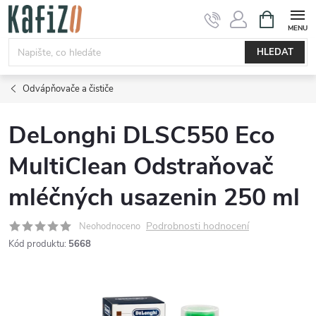
Přejít
NÁKUPNÍ
KOŠÍK
na
obsah
HLEDAT
Odvápňovače a čističe
DeLonghi DLSC550 Eco
MultiClean Odstraňovač
mléčných usazenin 250 ml
Podrobnosti hodnocení
Neohodnoceno
Kód produktu:
5668