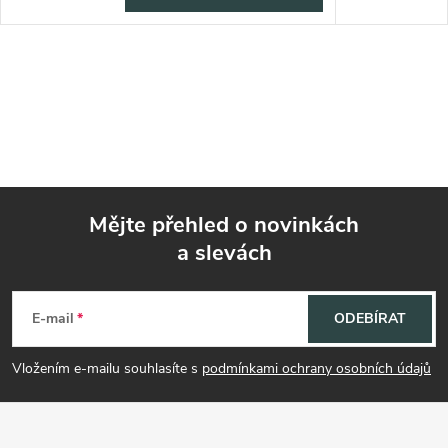
Mějte přehled o novinkách
a slevách
Z
á
E-mail
ODEBÍRAT
p
Vložením e-mailu souhlasíte s
podmínkami ochrany osobních údajů
a