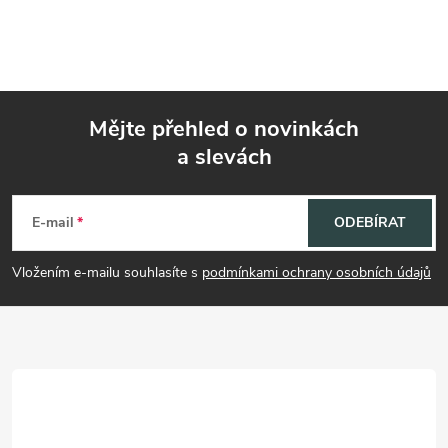
Mějte přehled o novinkách
a slevách
Z
á
E-mail
ODEBÍRAT
p
Vložením e-mailu souhlasíte s
podmínkami ochrany osobních údajů
a
t
í