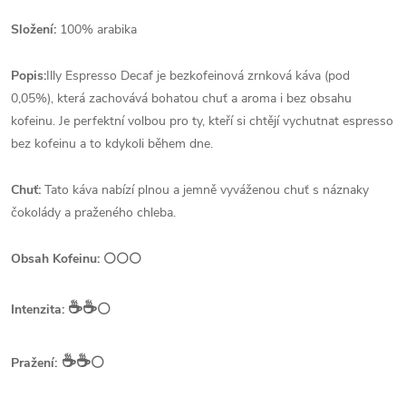
Složení:
100% arabika
Popis:
Illy Espresso Decaf je bezkofeinová zrnková káva (pod
0,05%), která zachovává bohatou chuť a aroma i bez obsahu
kofeinu. Je perfektní volbou pro ty, kteří si chtějí vychutnat espresso
bez kofeinu a to kdykoli během dne.
Chuť:
Tato káva nabízí plnou a jemně vyváženou chuť s náznaky
čokolády a praženého chleba.
Obsah Kofeinu: ⚪⚪⚪
☕️☕️
⚪
Intenzita:
☕️☕️
⚪
Pražení: