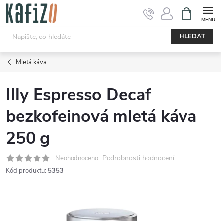
Přejít
NÁKUPNÍ
KOŠÍK
na
obsah
HLEDAT
Mletá káva
Illy Espresso Decaf
bezkofeinová mletá káva
250 g
Podrobnosti hodnocení
Neohodnoceno
Kód produktu:
5353