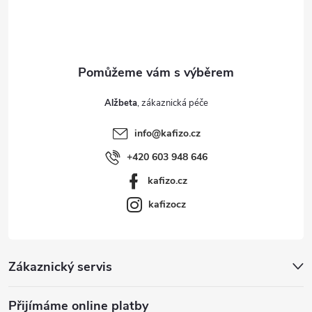
í
Alžbeta
info
@
kafizo.cz
+420 603 948 646
kafizo.cz
kafizocz
Zákaznický servis
Přijímáme online platby