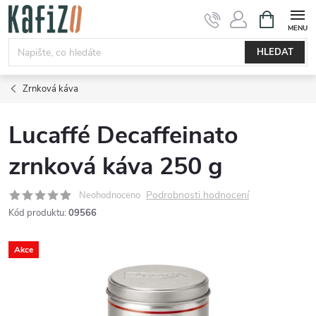
Přejít
NÁKUPNÍ
KOŠÍK
na
obsah
HLEDAT
Zrnková káva
Lucaffé Decaffeinato
zrnková káva 250 g
Podrobnosti hodnocení
Neohodnoceno
Kód produktu:
09566
Akce