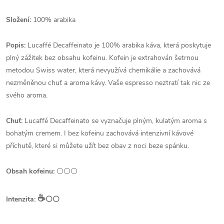
Složení:
100% arabika
Popis:
Lucaffé Decaffeinato je 100% arabika káva, která poskytuje
plný zážitek bez obsahu kofeinu. Kofein je extrahován šetrnou
metodou Swiss water, která nevyužívá chemikálie a zachovává
nezměněnou chuť a aroma kávy. Vaše espresso neztratí tak nic ze
svého aroma.
Chuť:
Lucaffé Decaffeinato se vyznačuje plným, kulatým aroma s
bohatým cremem. I bez kofeinu zachovává intenzivní kávové
příchutě, které si můžete užít bez obav z noci beze spánku.
Obsah kofeinu:
⚪⚪⚪
☕️
Intenzita:
⚪⚪