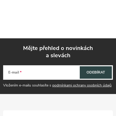
Mějte přehled o novinkách
a slevách
Z
á
E-mail
ODEBÍRAT
p
Vložením e-mailu souhlasíte s
podmínkami ochrany osobních údajů
a
t