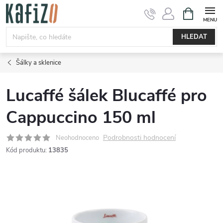
Přejít
NÁKUPNÍ
KOŠÍK
na
obsah
HLEDAT
Šálky a sklenice
Lucaffé šálek Blucaffé pro
Cappuccino 150 ml
Podrobnosti hodnocení
Neohodnoceno
Kód produktu:
13835