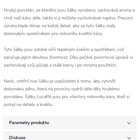
Hrubý porcelán, ze kterého jsou šálky vyrobeny, zachovává aroma a
chuť vaší kávy déle, takže si ji můžete vychutnávat naplno. Precizní
výroba klade důraz na každý detail, aby se tyto šálky staly
dokonalým společníkem pro milovníky kvalitní kávy.
Tyto šálky jsou odolné vůči tepelným šokům a opotřebení, což
zaručuje jejich dlouhou životnost. Díky pečlivé povrchové úpravě si
zachovávají svůj půvab a stálé barvy i po mnoha použitích.
Navíc, vnitřní tvar šálku je uzpůsoben k tomu, aby vytvořil
dokonalou pěnu, která na povrchu vydrží déle díky hrubému
porcelánu. Šálky Lucaffé jsou pro všechny milovníky kávy, kteří si
potrpí na detaily a kvalitu.
Parametry produktu
Diskuse