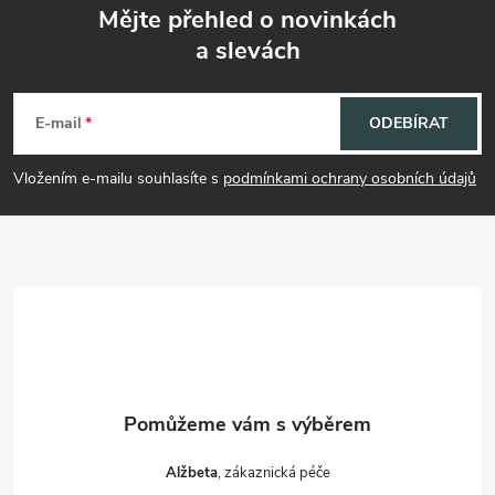
Mějte přehled o novinkách
a slevách
Z
á
E-mail
ODEBÍRAT
p
Vložením e-mailu souhlasíte s
podmínkami ochrany osobních údajů
a
t
í
Alžbeta