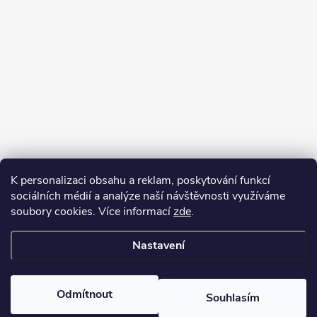
K personalizaci obsahu a reklam, poskytování funkcí
sociálních médií a analýze naší návštěvnosti využíváme
soubory cookies. Více informací
zde
.
Nastavení
Copyright 2026
Kafizo.cz
. Všechna práva vyhrazena.
Upravit nastavení
cookies
Odmítnout
Souhlasím
Vytvořil Shoptet