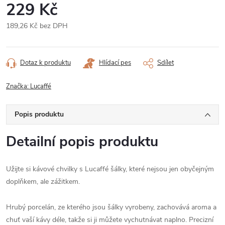
229 Kč
189,26 Kč bez DPH
Měrná
cena:
Dotaz k produktu
Hlídací pes
Sdílet
Značka:
Lucaffé
Popis produktu
Detailní popis produktu
Užijte si kávové chvilky s Lucaffé šálky, které nejsou jen obyčejným
doplňkem, ale zážitkem.
Hrubý porcelán, ze kterého jsou šálky vyrobeny, zachovává aroma a
chuť vaší kávy déle, takže si ji můžete vychutnávat naplno. Precizní