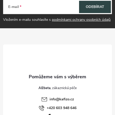
á
E-mail
ODEBÍRAT
p
Vložením e-mailu souhlasíte s
podmínkami ochrany osobních údajů
a
t
í
Alžbeta
info
@
kafizo.cz
+420 603 948 646