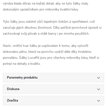
výroba klade důraz na každý detail, aby se tyto šálky staly
dokonalým společníkem pro milovníky kvalitní kávy.
Tyto šálky jsou odolné vůči tepelným šokům a opotřebení, což
zaručuje jejich dlouhou životnost. Díky pečlivé povrchové úpravě si
zachovávají svůj půvab a stálé barvy i po mnoha použitích.
Navíc, vnitřní tvar šálku je uzpůsoben k tomu, aby vytvořil
dokonalou pěnu, která na povrchu vydrží déle díky hrubému
porcelánu. Šálky Lucaffé jsou pro všechny milovníky kávy, kteří si
potrpí na detaily a kvalitu.
Parametry produktu
Diskuse
Značka