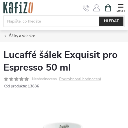
Přejít
NÁKUPNÍ
KOŠÍK
na
obsah
HLEDAT
Šálky a sklenice
Lucaffé šálek Exquisit pro
Espresso 50 ml
Podrobnosti hodnocení
Neohodnoceno
Kód produktu:
13836