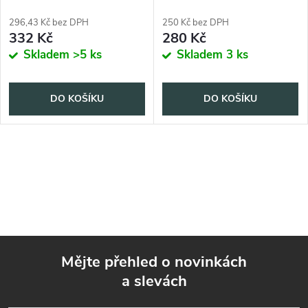
g
296,43 Kč bez DPH
250 Kč bez DPH
332 Kč
280 Kč
Skladem
>5 ks
Skladem
3 ks
DO KOŠÍKU
DO KOŠÍKU
Mějte přehled o novinkách
a slevách
Z