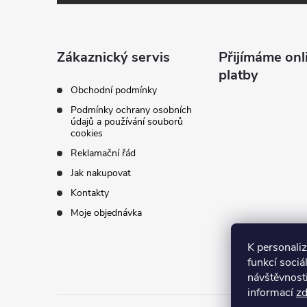
p
a
Zákaznický servis
Přijímáme onl
platby
t
Obchodní podmínky
Podmínky ochrany osobních
í
údajů a používání souborů
cookies
Reklamační řád
Jak nakupovat
Kontakty
Moje objednávka
K personali
funkcí sociá
návštěvnost
informací
z