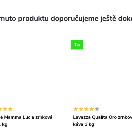
muto produktu doporučujeme ještě dok
Tip
fé Mamma Lucia zrnková
Lavazza Qualita Oro zrnko
1 kg
káva 1 kg