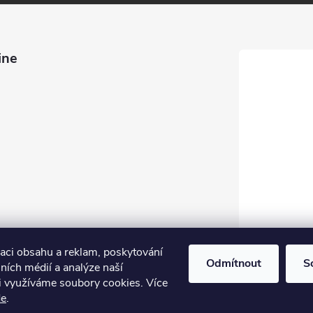
ine
zaci obsahu a reklam, poskytování
Odmítnout
S
lních médií a analýze naší
i využíváme soubory cookies. Více
de
.