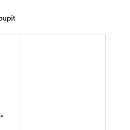
oupit
vá