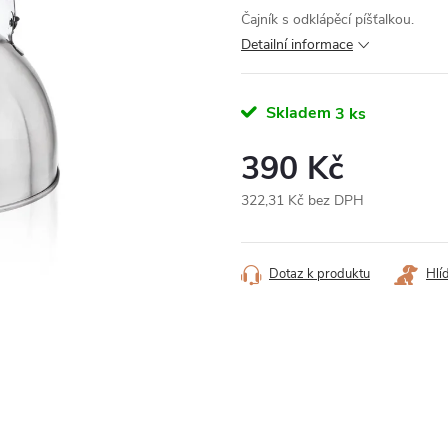
Čajník s odklápěcí píšťalkou.
Detailní informace
Skladem
3 ks
390 Kč
322,31 Kč bez DPH
Měrná
cena:
Dotaz k produktu
Hlí