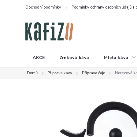
Přejít
Obchodní podmínky
Podmínky ochrany osobních údajů a 
na
obsah
AKCE
Zrnková káva
Mletá káva
Domů
Příprava kávy
Příprava čaje
Nerezová kon