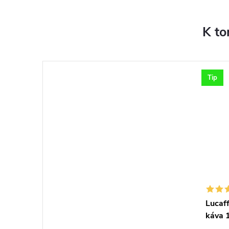
K to
Tip
Lucaf
káva 