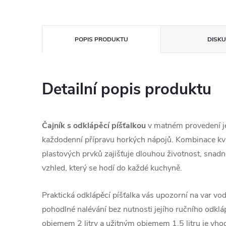
POPIS PRODUKTU
DISKU
Detailní popis produktu
Čajník s odklápěcí píšťalkou
v matném provedení j
každodenní přípravu horkých nápojů. Kombinace kval
plastových prvků zajišťuje dlouhou životnost, snad
vzhled, který se hodí do každé kuchyně.
Praktická odklápěcí píšťalka vás upozorní na var v
pohodlné nalévání bez nutnosti jejího ručního odklá
objemem 2 litry a užitným objemem 1,5 litru je vho