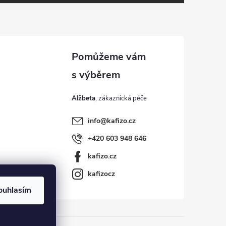
Alžbeta
info
@
kafizo.cz
+420 603 948 646
kafizo.cz
kafizocz
ouhlasím