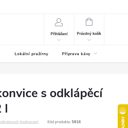
akty
Moje objednávka
NÁKUPNÍ
KOŠÍK
Prázdný košík
Přihlášení
Lokální pražírny
Příprava kávy
Pochuti
onvice s odklápěcí
 l
odrobnosti hodnocení
Kód produktu:
5816