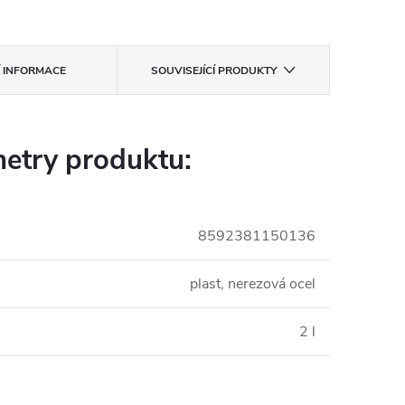
Í INFORMACE
SOUVISEJÍCÍ PRODUKTY
etry produktu:
8592381150136
plast, nerezová ocel
2 l