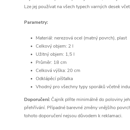
Lze jej používat na všech typech varných desek vče
Parametry:
Materiál: nerezová ocel (matný povrch), plast
Celkový objem: 2 l
Užitný objem: 1,5 l
Průměr: 18 cm
Celková výška: 20 cm
Odklápěcí píšťalka
Vhodný pro všechny typy sporáků včetně ind
Doporučení:
Čajník plňte minimálně do poloviny je
přehřívání. Případné barevné změny vnějšího pov
tohoto doporučení nejsou důvodem k reklamaci.