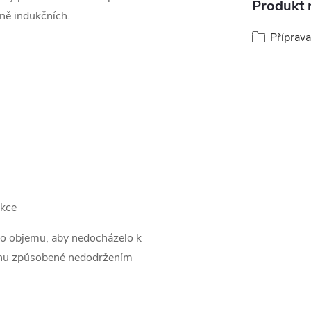
Produkt n
tně indukčních.
Příprava
ukce
ho objemu, aby nedocházelo k
rchu způsobené nedodržením