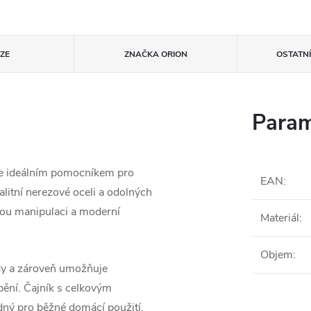
ZE
ZNAČKA
ORION
OSTATN
Param
e ideálním pomocníkem pro
EAN
:
itní nerezové oceli a odolných
nou manipulaci a moderní
Materiál
:
Objem
:
ody a zároveň umožňuje
pění. Čajník s celkovým
dný pro běžné domácí použití.