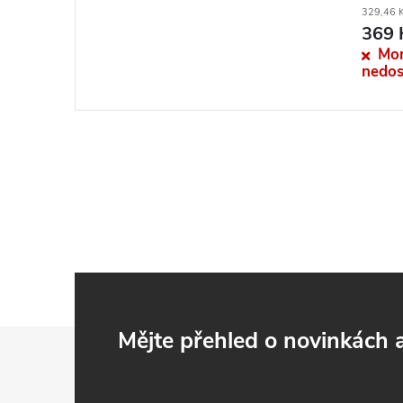
329,46 
369 
Mo
nedos
Z
Mějte přehled o novinkách
á