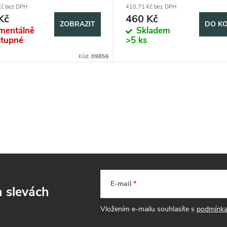
Kč bez DPH
410,71 Kč bez DPH
Kč
460 Kč
ZOBRAZIT
DO KO
mentálně
Skladem
tupné
>5 ks
Kód:
09856
E-mail
a slevách
Vložením e-mailu souhlasíte s
podmínka