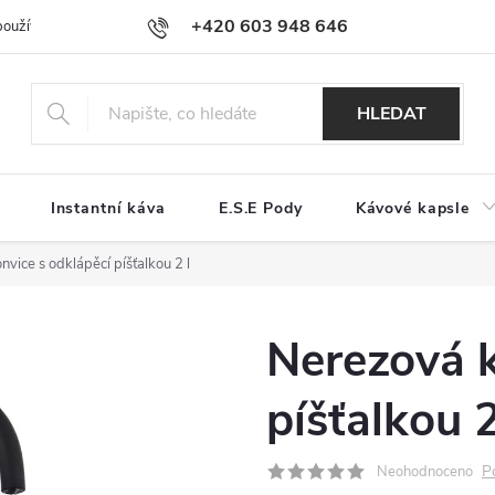
+420 603 948 646
používání souborů cookies
Reklamační řád
Jak nakupovat
Kont
HLEDAT
Instantní káva
E.S.E Pody
Kávové kapsle
vice s odklápěcí píšťalkou 2 l
Nerezová k
píšťalkou 2
P
Neohodnoceno