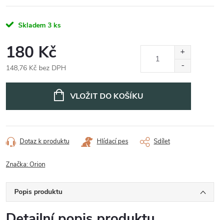
Skladem
3 ks
180 Kč
148,76 Kč bez DPH
Měrná
cena:
VLOŽIT DO KOŠÍKU
Dotaz k produktu
Hlídací pes
Sdílet
Značka:
Orion
Popis produktu
Detailní popis produktu