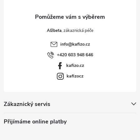
Alžbeta
info
@
kafizo.cz
+420 603 948 646
kafizo.cz
kafizocz
Zákaznický servis
Přijímáme online platby