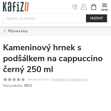
Přejít
NÁKUPNÍ
KOŠÍK
na
obsah
HLEDAT
Příprava kávy
Kameninový hrnek s
podšálkem na cappuccino
černý 250 ml
Podrobnosti hodnocení
Neohodnoceno
Kód produktu:
5813