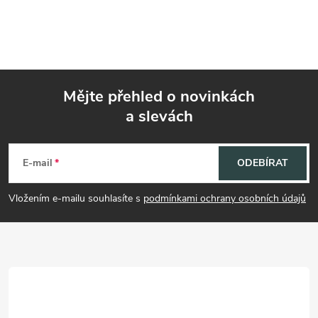
Mějte přehled o novinkách
a slevách
Z
á
E-mail
ODEBÍRAT
p
Vložením e-mailu souhlasíte s
podmínkami ochrany osobních údajů
a
t
í