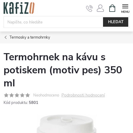
Přejít
NÁKUPNÍ
KOŠÍK
na
obsah
HLEDAT
Termosky a termohrnky
Termohrnek na kávu s
potiskem (motiv pes) 350
ml
Podrobnosti hodnocení
Neohodnoceno
Kód produktu:
5801