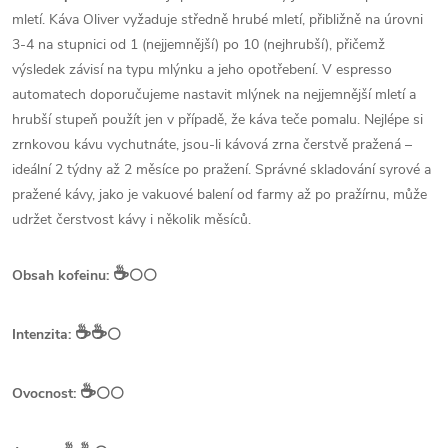
mletí. Káva Oliver vyžaduje středně hrubé mletí, přibližně na úrovni
3-4 na stupnici od 1 (nejjemnější) po 10 (nejhrubší), přičemž
výsledek závisí na typu mlýnku a jeho opotřebení. V espresso
automatech doporučujeme nastavit mlýnek na nejjemnější mletí a
hrubší stupeň použít jen v případě, že káva teče pomalu. Nejlépe si
zrnkovou kávu vychutnáte, jsou-li kávová zrna čerstvě pražená –
ideální 2 týdny až 2 měsíce po pražení. Správné skladování syrové a
pražené kávy, jako je vakuové balení od farmy až po pražírnu, může
udržet čerstvost kávy i několik měsíců.
☕️
Obsah kofeinu:
⚪⚪
☕️☕️
Intenzita:
⚪
☕️
Ovocnost:
⚪⚪