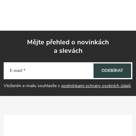
Mějte přehled o novinkách
a slevách
Z
á
E-mail
ODEBÍRAT
p
Vložením e-mailu souhlasíte s
podmínkami ochrany osobních údajů
a
t
í