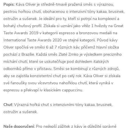
Popis:
Káva Oliver je středně-tmavě pražená směs s výraznou,
pestrou hořkou chutí, obohacenou o intenzivní tóny kakaa, brusinek,
ostružin a sušenek. Je ideální pro ty, kteří si potrpí na komplexní a
bohatý chuťový profil. Získala si uznání jako vítěz 1 hvězdy na Great
Taste Awards 2019 v kategorii espresso a bronzovou medaili na
International Taste Awards 2020 ve stejné kategorii. Původ kávy
Oliver spočívá ve směsi 6 až 7 různých káv, přičemž hlavní složka
pochází z Brazílie. Každá směs Zlaté Zrnko je výsledkem precizního
míchání chutí, které se uskutečňuje pod dohledem italských
odborníků přímo v přístavu. Směsi se kombinují z různých zdrojů,
aby se zajistila konzistentní chuť po celý rok. Káva Oliver si získala
své fanoušky svou vícevrstvou nahořklou chutí, která vyniká v
espressu a překvapí iv klasickém cappuccinu.
Chuť:
Výrazná hořká chuť s intenzivními tóny kakaa, brusinek,
ostružin a sušenek.
Naše doporučení:
Pro nejlepší zážitek z kávy je důležité správné