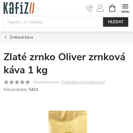
Přejít
NÁKUPNÍ
KOŠÍK
na
obsah
HLEDAT
Zrnková káva
Zlaté zrnko Oliver zrnková
káva 1 kg
Podrobnosti hodnocení
Neohodnoceno
Kód produktu:
5421